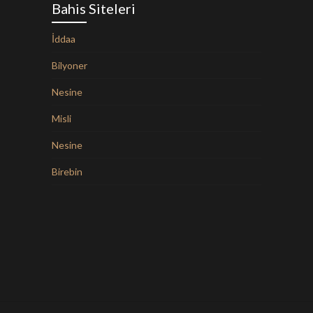
Bahis Siteleri
İddaa
Bilyoner
Nesine
Misli
Nesine
Birebin