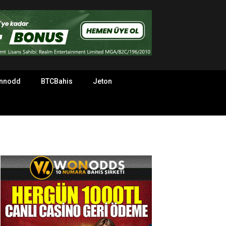
nnodd
BTCBahis
Jeton