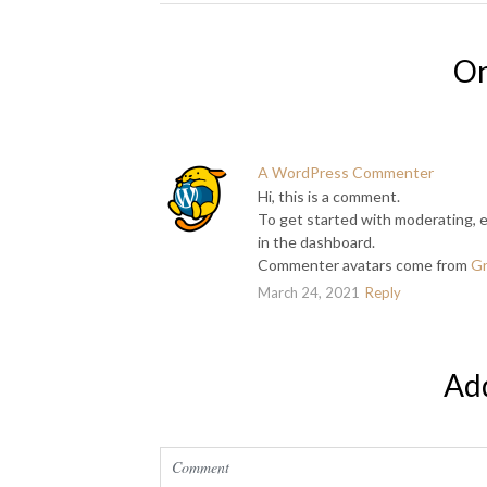
O
A WordPress Commenter
Hi, this is a comment.
To get started with moderating, 
in the dashboard.
Commenter avatars come from
Gr
March 24, 2021
Reply
Ad