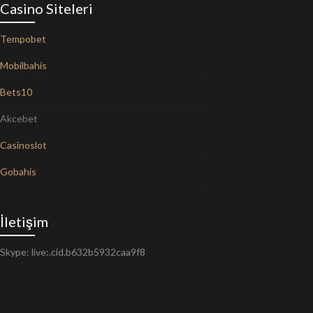
Casino Siteleri
Tempobet
Mobilbahis
Bets10
Akcebet
Casinoslot
Gobahis
İletişim
Skype: live:.cid.b632b5932caa9f8