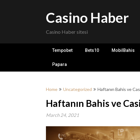
Skip
to
Casino Haber
content
Casino Haber sitesi
Tempobet
Bets10
MobilBahis
Papara
Home
Uncategorized
Haftanın Bahis ve Cas
Haftanın Bahis ve Casi
March 24, 2021