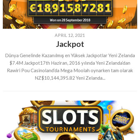
APRIL 12, 2021
Jackpot
Dünya Genelinde Kazanılmış en Yüksek Jackpotlar Yeni Zelanda
$7.4M Jackpot17th Haziran, 2016 yılında Yeni Zelanda’dan
Rawiri Pou Casinoland’da Mega Moolah oynarken tam olarak
NZ$10,144,395.82 Yeni Zelanda...