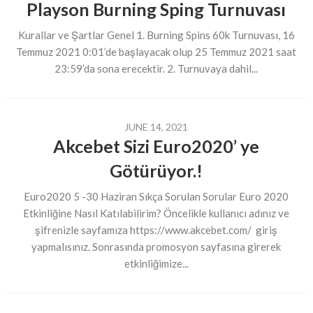
Playson Burning Sping Turnuvası
Kurallar ve Şartlar Genel 1. Burning Spins 60k Turnuvası, 16
Temmuz 2021 0:01’de başlayacak olup 25 Temmuz 2021 saat
23:59’da sona erecektir. 2. Turnuvaya dahil...
JUNE 14, 2021
Akcebet Sizi Euro2020’ ye
Götürüyor.!
Euro2020 5 -30 Haziran Sıkça Sorulan Sorular Euro 2020
Etkinliğine Nasıl Katılabilirim? Öncelikle kullanıcı adınız ve
şifrenizle sayfamıza https://www.akcebet.com/ giriş
yapmalısınız. Sonrasında promosyon sayfasına girerek
etkinliğimize...