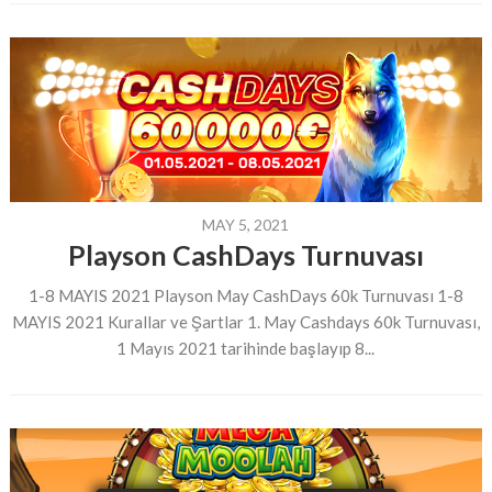
MAY 5, 2021
Playson CashDays Turnuvası
1-8 MAYIS 2021 Playson May CashDays 60k Turnuvası 1-8
MAYIS 2021 Kurallar ve Şartlar 1. May Cashdays 60k Turnuvası,
1 Mayıs 2021 tarihinde başlayıp 8...