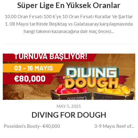
Süper Lige En Yüksek Oranlar
10.00 Oran Fırsatı 100 ₺’ye 10 Oran Fırsatı Kurallar Ve Şartlar
1. 08 Mayıs tarihinde Beşiktaş vs Galatasaray karşılaşmasında
hangi takımın kazanacağına dair maç öncesi...
MAY 5, 2021
DIVING FOR DOUGH
Poseidon’s Booty- €40,000 3-9 Mayıs Reef of...